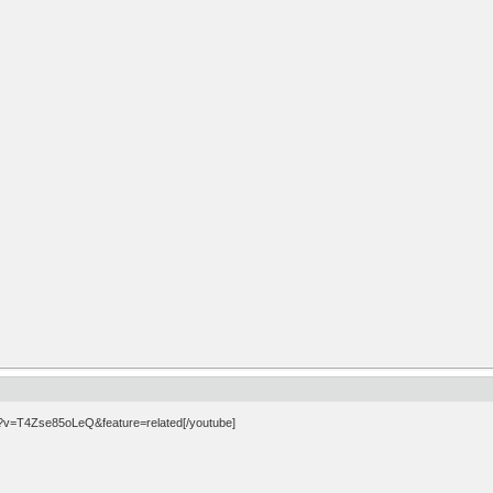
h?v=T4Zse85oLeQ&feature=related[/youtube]