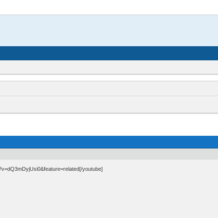
?v=dQ3mDyjUsi0&feature=related[/youtube]