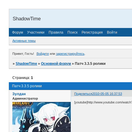
ShadowTime
Форум
Участники
Правила
Поиск
Регистрация
Войти
Активные темы
Привет, Гость!
Войдите
или
зарегистрируйтесь
.
»
ShadowTime
»
Основной форум
»
Патч 3.3.5 ролики
Страница:
1
Патч 3.3.5 ролики
Зулдан
Поделиться
2010-05-05 16:37:53
Администратор
[youtube]http://www.youtube.com/watch