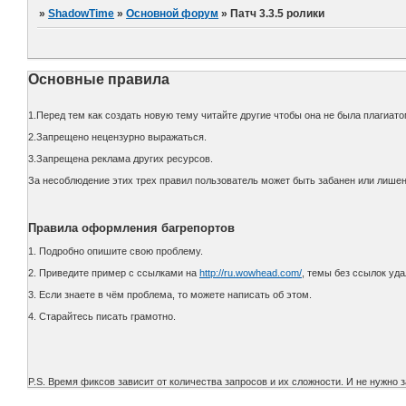
»
ShadowTime
»
Основной форум
»
Патч 3.3.5 ролики
Основные правила
1.Перед тем как создать новую тему читайте другие чтобы она не была плагиато
2.Запрещено нецензурно выражаться.
3.Запрещена реклама других ресурсов.
За несоблюдение этих трех правил пользователь может быть забанен или лишен
Правила оформления багрепортов
1. Подробно опишите свою проблему.
2. Приведите пример с ссылками на
http://ru.wowhead.com/
, темы без ссылок уд
3. Если знаете в чём проблема, то можете написать об этом.
4. Старайтесь писать грамотно.
P.S. Время фиксов зависит от количества запросов и их сложности. И не нужно 